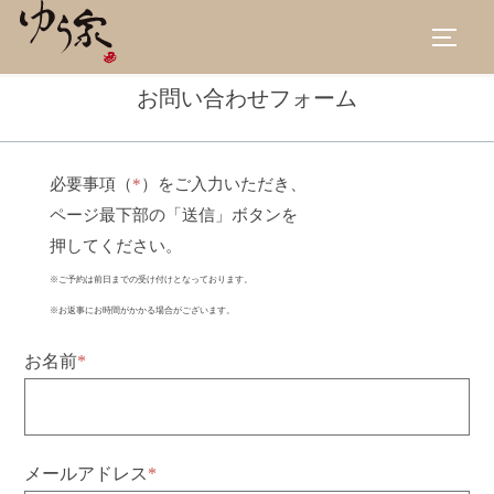
コ
サイド
ン
検
テ
索
お問い合わせフォーム
ン
対
ツ
象:
へ
必要事項（
*
）をご入力いただき、
ス
ページ最下部の「送信」ボタンを
キ
押してください。
ッ
※ご予約は前日までの受け付けとなっております。
プ
※お返事にお時間がかかる場合がございます。
お名前
*
メールアドレス
*